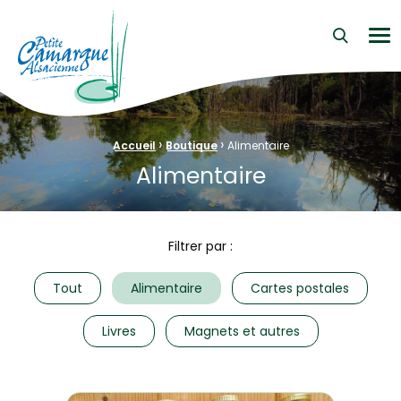
La Petite Camargue Alsacienne Réserve Naturelle au cœur d
Me
›
›
Fil d'Ariane :
Accueil
Boutique
Alimentaire
Alimentaire
Filtrer par :
Tout
Alimentaire
Cartes postales
Livres
Magnets et autres