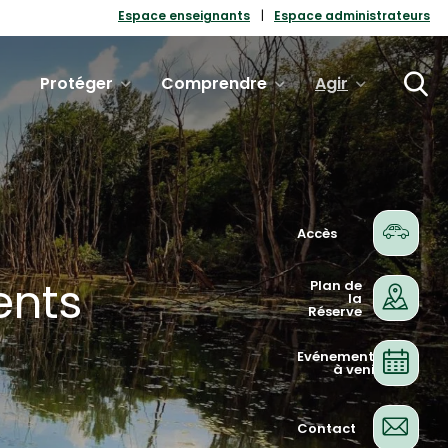
Espace enseignants
Espace administrateurs
Protéger
Comprendre
Agir
Accès
ents
Plan de
la
Réserve
Evénements
à venir
Contact