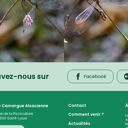
uvez-nous sur
Facebook
 cœur de la plaine rhénane alluviale
Contact
À
te Camargue Alsacienne
ue de la Pisciculture
Comment venir ?
L
300
Saint-Louis
s
Actualités
M