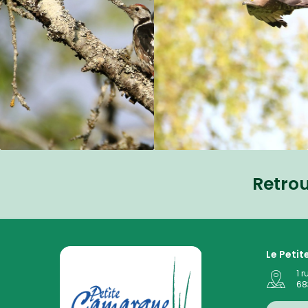
Retro
La Petite Camargue Alsacienne Réserve Naturelle au
Le Peti
1 r
68