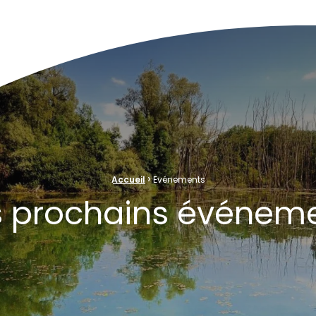
ve Naturelle au cœur de la plaine rhénane alluviale
›
Accueil
Evénements
 prochains événem