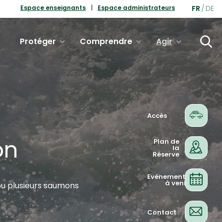
FR
DE
Espace enseignants
Espace administrateurs
Protéger
Comprendre
Agir
Accès
on
Plan de
la
Réserve
Evénements
à venir
ou plusieurs saumons
Contact