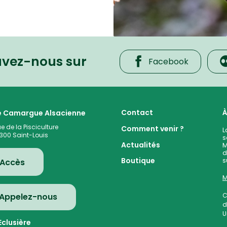
uvez-nous sur
Facebook
 cœur de la plaine rhénane alluviale
Contact
À
te Camargue Alsacienne
ue de la Pisciculture
Comment venir ?
L
300
Saint-Louis
s
Actualités
M
d
s
Boutique
Accès
M
Appelez-nous
C
d
U
clusière