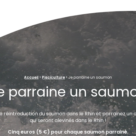
ve Naturelle au cœur de la plaine rhénane alluviale
›
›
Accueil
Pisciculture
Je parraine un saumon
e parraine un saum
de réintroduction du saumon dans le Rhin et parrainez un 
qui seront alevinés dans le Rhin !
Cinq euros (5 €) pour chaque saumon parrainé.