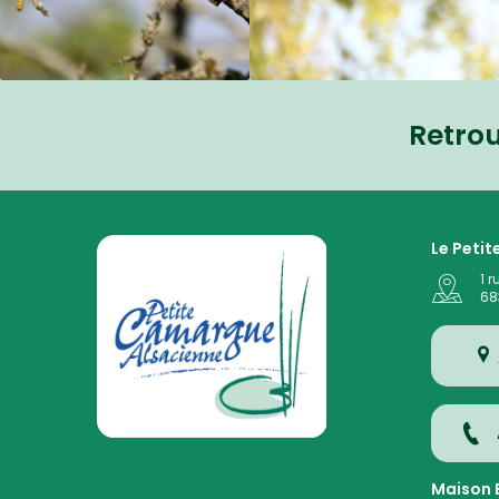
Retro
La Petite Camargue Alsacienne Réserve Naturelle au
Le Peti
1 r
68
Maison E