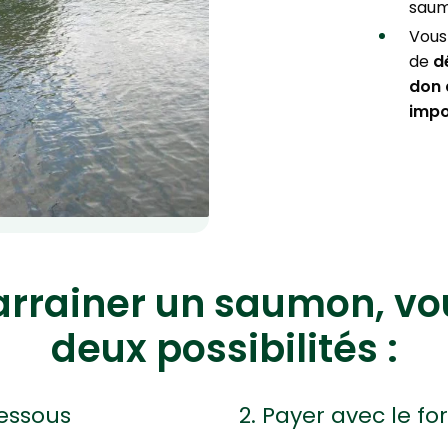
saum
Vous
de
d
don 
impo
arrainer un saumon, vo
deux possibilités :
dessous
2. Payer avec le f