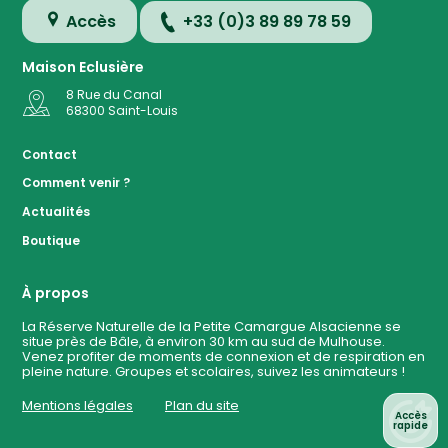
Accès
+33 (0)3 89 89 78 59
Maison Eclusière
8 Rue du Canal
68300
Saint-Louis
Accès
Contact
Comment venir ?
Plan de
Actualités
la
Réserve
Boutique
Evénemen
à ven
À propos
La Réserve Naturelle de la Petite Camargue Alsacienne se
situe près de Bâle, à environ 30 km au sud de Mulhouse.
Contact
Venez profiter de moments de connexion et de respiration en
pleine nature. Groupes et scolaires, suivez les animateurs !
Mentions légales
Plan du site
Accès
rapide