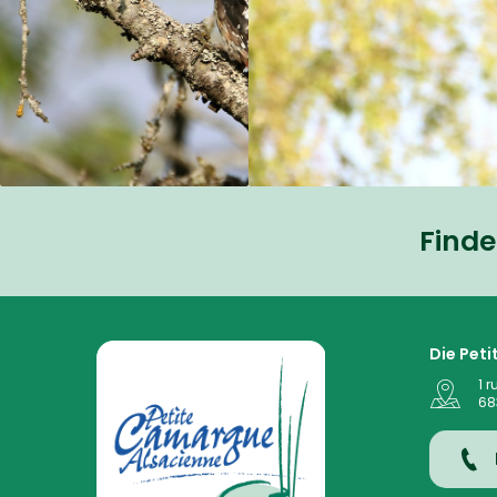
Finde
La Petite Camargue Alsacienne Réserve Naturelle au
Die Pet
1 r
68