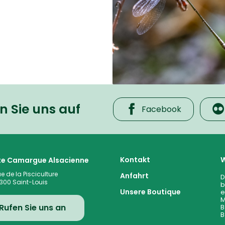
n Sie uns auf
Facebook
 cœur de la plaine rhénane alluviale
Kontakt
W
ite Camargue Alsacienne
ue de la Pisciculture
Anfahrt
D
300
Saint-Louis
b
Unsere Boutique
e
M
Rufen Sie uns an
B
B