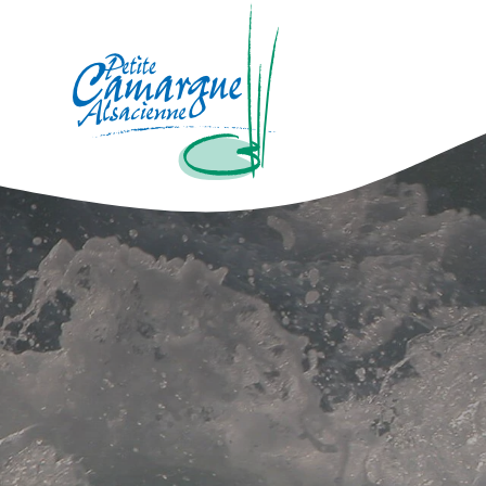
La Petite Camargue Alsacienne Réser
Brotkrümelnavigation: