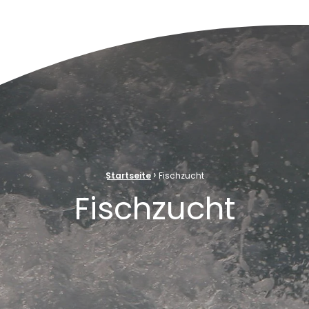
ve Naturelle au cœur de la plaine rhénane alluviale
›
Startseite
Fischzucht
Fischzucht