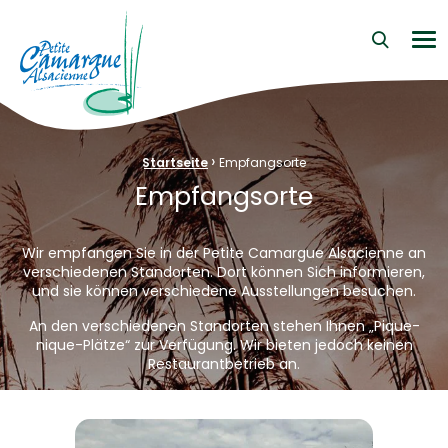
La Petite Camargue Alsacienne Réserve Naturelle au cœur d
Me
›
Brotkrümelnavigation:
Startseite
Empfangsorte
Empfangsorte
Wir empfangen Sie in der Petite Camargue Alsacienne an
verschiedenen Standorten. Dort können Sich informieren,
und sie können verschiedene Ausstellungen besuchen.
An den verschiedenen Standorten stehen Ihnen „Pique-
nique-Plätze“ zur Verfügung. Wir bieten jedoch keinen
Restaurantbetrieb an.