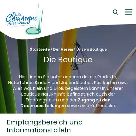
La Petite Camargue Alsacienne Réserve Naturelle au cœur d
Me
›
›
Brotkrümelnavigation:
Startseite
Der Verein
Unsere Boutique
Die Boutique
Hier finden Sie unter anderem lokale Produkte,
Naturführer, Kinder- und Jugendbücher, Postkarten usw..
Alles was Klein und Groß begeistern kann! In unserer
Boutique NatuRh’info befindet sich auch der
Empfangsraum und der
Zugang zu den
Dauerausstellungen
sowie eine Kaffeeecke.
Empfangsbereich und
Informationstafeln