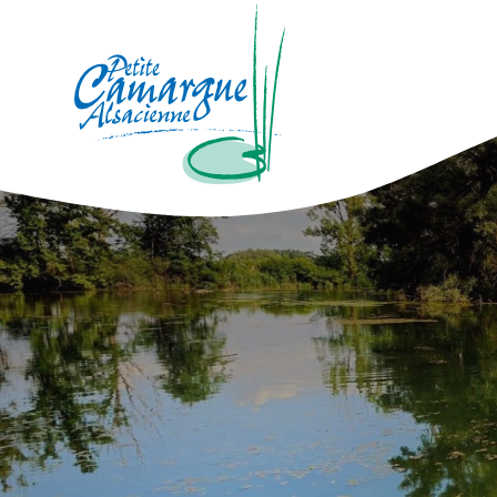
La Petite Camargue Alsacienne Réser
Brotkrümelnavigation: