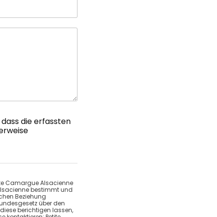
dass die erfassten
erweise
tite Camargue Alsacienne
 Alsacienne bestimmt und
ichen Beziehung
Bundesgesetz über den
iese berichtigen lassen,
 kontaktieren: Petite