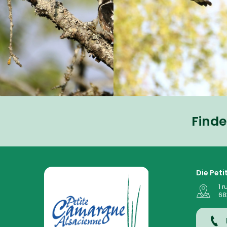
Finde
La Petite Camargue Alsacienne Réserve Naturelle au
Die Pet
1 r
68