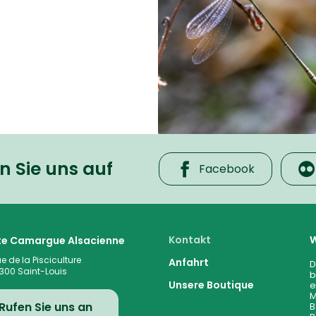
n Sie uns auf
Facebook
 cœur de la plaine rhénane alluviale
Kontakt
W
ite Camargue Alsacienne
ue de la Pisciculture
Anfahrt
D
300
Saint-Louis
b
Unsere Boutique
e
M
Rufen Sie uns an
B