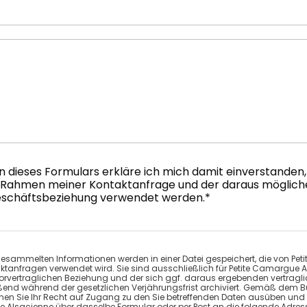
dieses Formulars erkläre ich mich damit einverstanden, 
 Rahmen meiner Kontaktanfrage und der daraus möglich
eschäftsbeziehung verwendet werden.*
esammelten Informationen werden in einer Datei gespeichert, die von Pe
ktanfragen verwendet wird. Sie sind ausschließlich für Petite Camargue
vorvertraglichen Beziehung und der sich ggf. daraus ergebenden vertragl
end während der gesetzlichen Verjährungsfrist archiviert. Gemäß dem 
n Sie Ihr Recht auf Zugang zu den Sie betreffenden Daten ausüben und d
 Alsacienne über dasselbe Formular oder per Post an die folgende Adresse