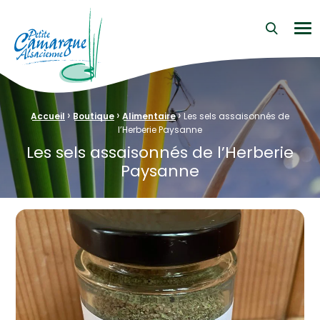
La Petite Camargue Alsacienne Réserve Naturelle au cœur d
Me
›
›
›
Fil d'Ariane :
Accueil
Boutique
Alimentaire
Les sels assaisonnés de
l’Herberie Paysanne
Les sels assaisonnés de l’Herberie
Paysanne