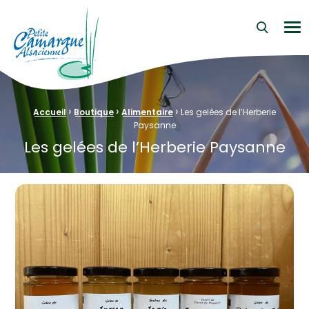
La Petite Camargue Alsacienne Réserve Naturelle au cœur d
Me
›
›
›
Fil d'Ariane :
Accueil
Boutique
Alimentaire
Les gelées de l’Herberie
Paysanne
Les gelées de l’Herberie Paysanne