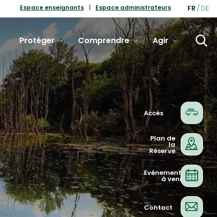
FR
DE
Espace enseignants
Espace administrateurs
Protéger
Comprendre
Agir
Accès
Plan de
la
Réserve
Evénements
à venir
Contact