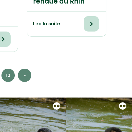
rendue au Rhin
Lire la suite
10
»