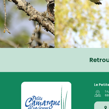
Retro
La Petite Camargue Alsacienne Réserve Naturelle au
Le Peti
1 r
68