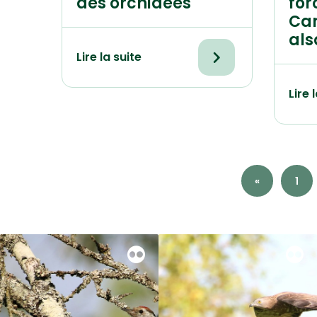
des orchidées
for
Ca
als
Lire la suite
Lire 
«
1