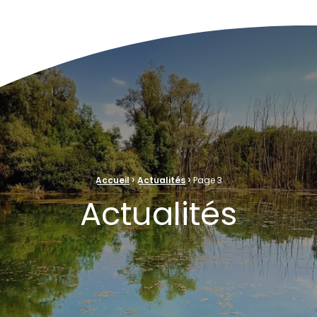
ve Naturelle au cœur de la plaine rhénane alluviale
›
›
Accueil
Actualités
Page 3
Actualités