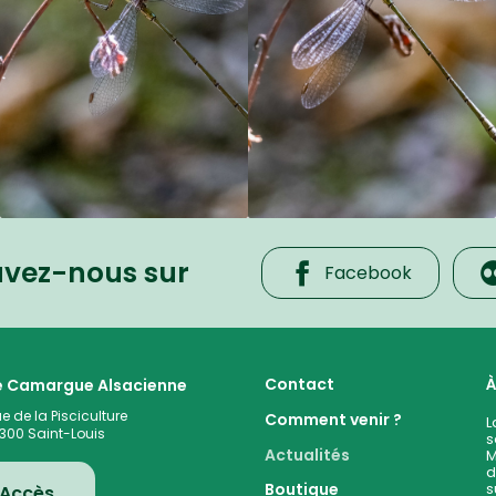
uvez-nous sur
Facebook
 cœur de la plaine rhénane alluviale
Contact
À
te Camargue Alsacienne
ue de la Pisciculture
Comment venir ?
L
300
Saint-Louis
s
Actualités
M
d
s
Boutique
Accès