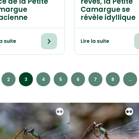
ce de la Petite
rêves, la Petite
margue
Camargue se
acienne
révèle idyllique
la suite
Lire la suite
2
3
4
5
6
7
8
…