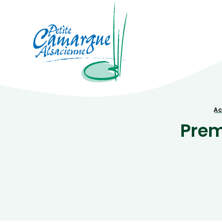
La Petite Camargue Alsacienne Réser
Fil d'Ariane :
Ac
Prem