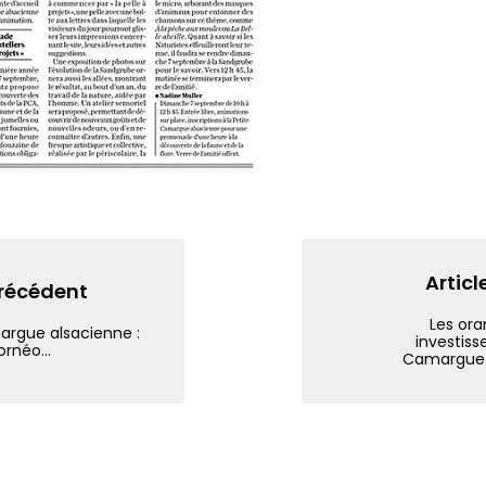
Articl
précédent
Les or
argue alsacienne :
investiss
ornéo...
Camargue 