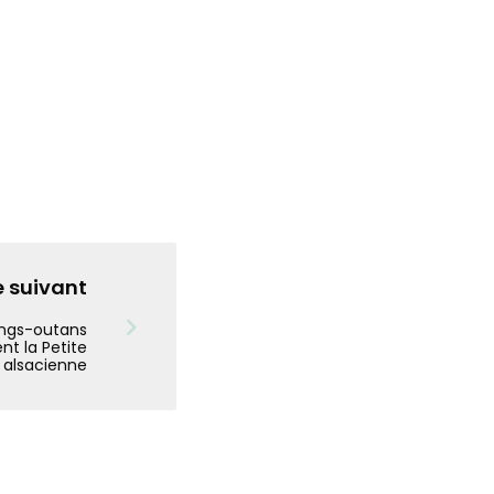
e suivant
angs-outans
ent la Petite
alsacienne