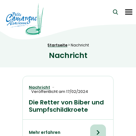
La Petite Camargue Alsacienne Réserve Naturelle au cœur d
Me
›
Brotkrümelnavigation:
Startseite
Nachricht
Nachricht
Nachricht
Veröffentlicht am
17/02/2024
Die Retter von Biber und
Sumpfschildkroete
Mehr erfahren