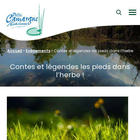
La Petite Camargue Alsacienne Réserve Naturelle au cœur d
Me
›
›
Fil d'Ariane :
Accueil
Evénements
Contes et légendes les pieds dans l’herbe
!
Contes et légendes les pieds dans
l’herbe !