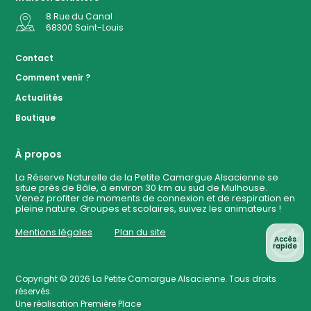
8 Rue du Canal
68300
Saint-Louis
Accès
Contact
Comment venir ?
Plan de
Actualités
la
Réserve
Boutique
Evénemen
à ven
À propos
La Réserve Naturelle de la Petite Camargue Alsacienne se
situe près de Bâle, à environ 30 km au sud de Mulhouse.
Contact
Venez profiter de moments de connexion et de respiration en
pleine nature. Groupes et scolaires, suivez les animateurs !
Mentions légales
Plan du site
Accès
rapide
Copyright © 2026
La Petite Camargue Alsacienne
. Tous droits
réservés.
Une réalisation
Première Place