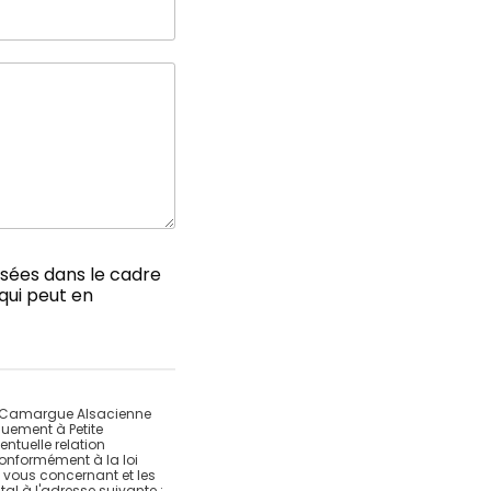
lisées dans le cadre
qui peut en
ite Camargue Alsacienne
quement à Petite
ntuelle relation
Conformément à la loi
 vous concernant et les
al à l'adresse suivante :