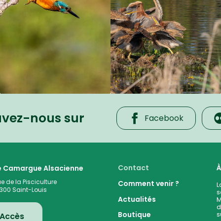
uvez-nous sur
Facebook
 cœur de la plaine rhénane alluviale
Contact
À
te Camargue Alsacienne
ue de la Pisciculture
Comment venir ?
L
300
Saint-Louis
s
Actualités
M
d
s
Boutique
Accès