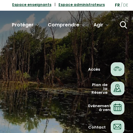
FR
DE
Espace enseignants
Espace administrateurs
Protéger
Comprendre
Agir
Accès
Plan de
la
Réserve
Evénements
à venir
Contact