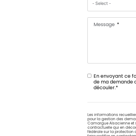
Message
En envoyant ce for
de ma demande de 
découler.*
Les informations recueilli
pour la gestion des deman
Camargue Alsacienne et son
contractuelle qui en décou
fédérale sur la protectio
faire rectifier en contact