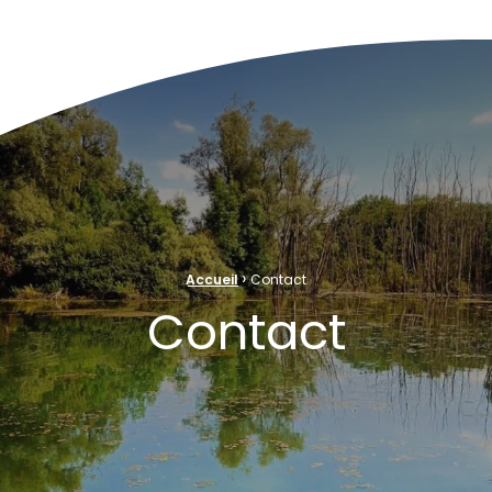
ve Naturelle au cœur de la plaine rhénane alluviale
›
Accueil
Contact
Contact