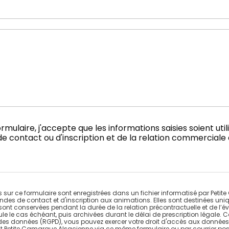
mulaire, j'accepte que les informations saisies soient uti
contact ou d'inscription et de la relation commerciale 
es sur ce formulaire sont enregistrées dans un fichier informatisé par Pet
des de contact et d'inscription aux animations. Elles sont destinées uni
t conservées pendant la durée de la relation précontractuelle et de l’éve
le le cas échéant, puis archivées durant le délai de prescription légale. 
n des données (RGPD), vous pouvez exercer votre droit d'accès aux données
ant Petite Camargue Alsacienne via ce même formulaire ou par courrier post