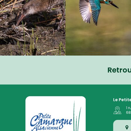
Retro
La Petite Camargue Alsacienne Réserve Naturelle au
Le Peti
1 r
68