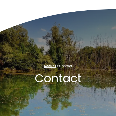
ve Naturelle au cœur de la plaine rhénane alluviale
›
Accueil
Contact
Contact