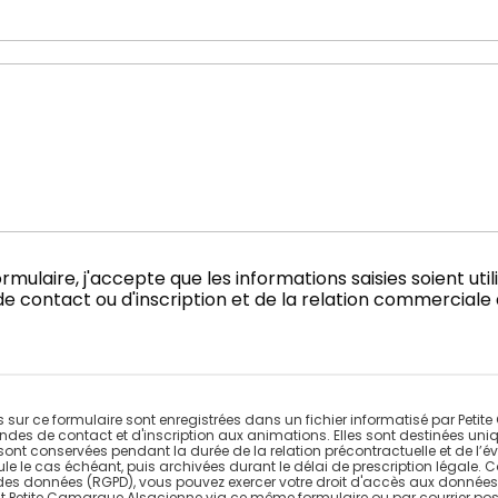
mulaire, j'accepte que les informations saisies soient uti
contact ou d'inscription et de la relation commerciale 
es sur ce formulaire sont enregistrées dans un fichier informatisé par Pet
des de contact et d'inscription aux animations. Elles sont destinées uni
t conservées pendant la durée de la relation précontractuelle et de l’éve
le le cas échéant, puis archivées durant le délai de prescription légale. 
n des données (RGPD), vous pouvez exercer votre droit d'accès aux données
ant Petite Camargue Alsacienne via ce même formulaire ou par courrier post