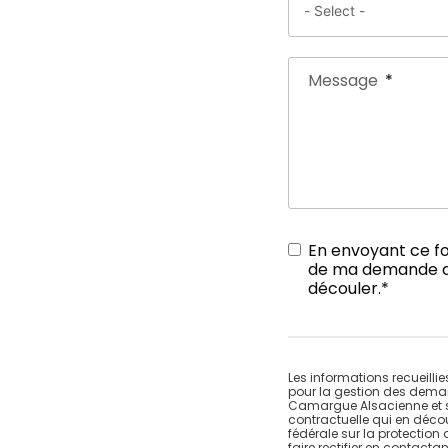
Message
En envoyant ce for
de ma demande de 
découler.*
Les informations recueilli
pour la gestion des deman
Camargue Alsacienne et son
contractuelle qui en décou
fédérale sur la protectio
faire rectifier en contact