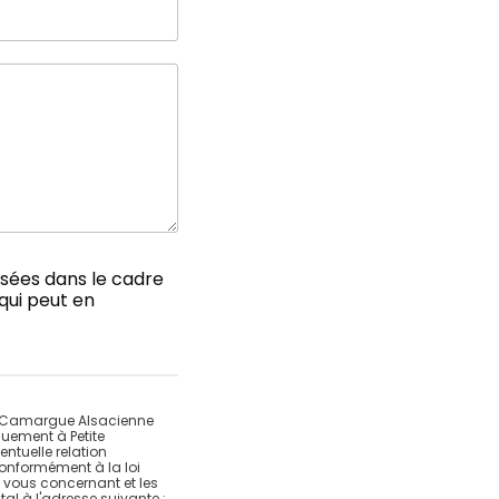
lisées dans le cadre
qui peut en
ite Camargue Alsacienne
quement à Petite
ntuelle relation
Conformément à la loi
 vous concernant et les
al à l'adresse suivante :