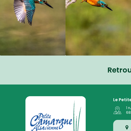
Retro
La Petite Camargue Alsacienne Réserve Naturelle au
Le Peti
1 r
68