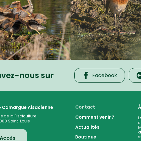
uvez-nous sur
Facebook
 cœur de la plaine rhénane alluviale
Contact
À
te Camargue Alsacienne
ue de la Pisciculture
Comment venir ?
L
300
Saint-Louis
s
Actualités
M
d
s
Boutique
Accès