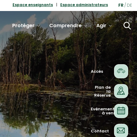
FR
DE
Espace enseignants
Espace administrateurs
Protéger
Comprendre
Agir
Accès
Plan de
la
Réserve
Evénements
à venir
Contact