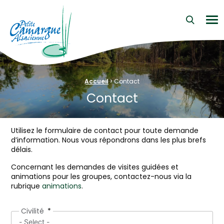
La Petite Camargue Alsacienne Réserve Naturelle au cœur d
Me
›
Fil d'Ariane :
Accueil
Contact
Contact
Utilisez le formulaire de contact pour toute demande
d’information. Nous vous répondrons dans les plus brefs
délais.
Concernant les demandes de visites guidées et
animations pour les groupes, contactez-nous via la
rubrique
animations
.
Civilité