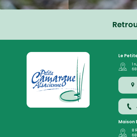
Retro
La Petite Camargue Alsacienne Réserve Naturelle au
Le Peti
1 r
68
Maison E
8 
68