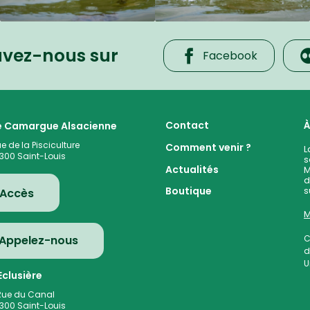
uvez-nous sur
Facebook
 cœur de la plaine rhénane alluviale
Contact
À
te Camargue Alsacienne
ue de la Pisciculture
Comment venir ?
L
300
Saint-Louis
s
Actualités
M
d
s
Boutique
Accès
M
Appelez-nous
C
d
U
clusière
Rue du Canal
300
Saint-Louis