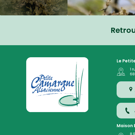
Retro
La Petite Camargue Alsacienne Réserve Naturelle au
Le Peti
1 r
68
Maison E
8 