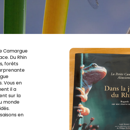
ite Camargue
ace. Du Rhin
, forêts
 surprenante
rgue
s. Vous en
ent il a
nt sur la
 au monde
idés.
saisons en