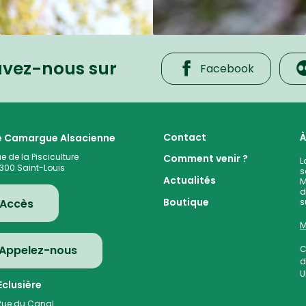
uvez-nous sur
Facebook
 cœur de la plaine rhénane alluviale
Contact
À
te Camargue Alsacienne
ue de la Pisciculture
Comment venir ?
L
300
Saint-Louis
s
Actualités
M
d
s
Boutique
Accès
M
Appelez-nous
C
d
U
clusière
Rue du Canal