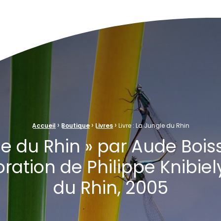
ve Naturelle au cœur de la plaine rhénane alluviale
›
›
›
Accueil
Boutique
Livres
Livre : La Jungle du Rhin
le du Rhin » par Aude Boi
oration de Philippe Knibiely
du Rhin, 2005