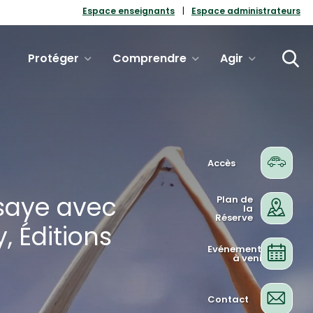
Espace enseignants
Espace administrateurs
Protéger
Comprendre
Agir
Accès
ssaye avec
Plan de
la
Réserve
, Éditions
Evénements
à venir
Contact