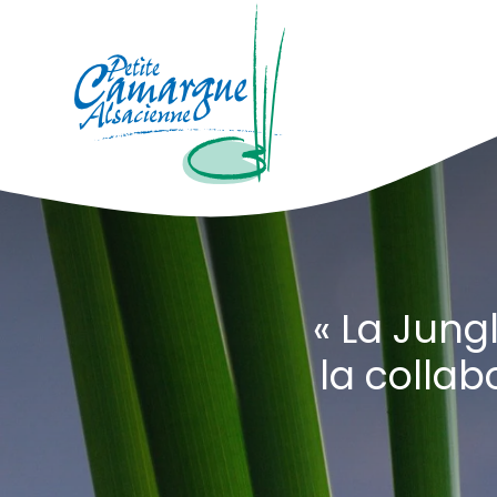
La Petite Camargue Alsacienne Réser
Fil d'Ariane :
« La Jung
la collab