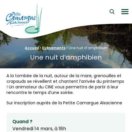
La Petite Camargue Alsacienne Réserve Naturelle au cœur d
Me
›
›
Fil d'Ariane :
Accueil
Evénements
Une nuit d’amphibien
Une nuit d’amphibien
A la tombée de la nuit, autour de la mare, grenouilles et
crapauds se réveillent et chantent l’arrivée du printemps
! Un animateur du CINE vous permettra de partir à leur
rencontre le temps d’une soirée.
Sur inscription auprès de la Petite Camargue Alsacienne
Quand ?
Vendredi 14 mars, à 18h