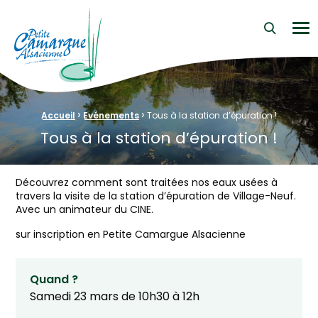
La Petite Camargue Alsacienne Réserve Naturelle au cœur d
Me
›
›
Fil d'Ariane :
Accueil
Evénements
Tous à la station d’épuration !
Tous à la station d’épuration !
Découvrez comment sont traitées nos eaux usées à
travers la visite de la station d’épuration de Village-Neuf.
Avec un animateur du CINE.
sur inscription en Petite Camargue Alsacienne
Quand ?
Samedi 23 mars de 10h30 à 12h