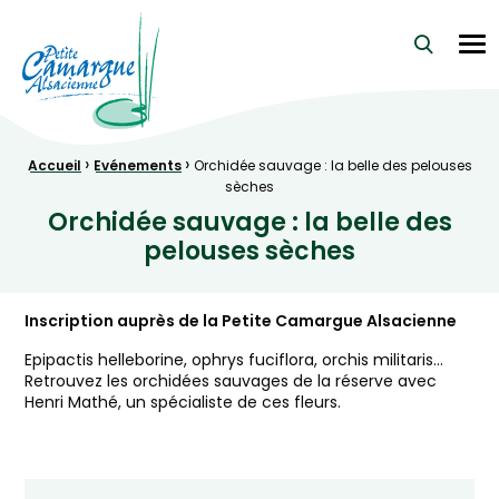
La Petite Camargue Alsacienne Réserve Naturelle au cœur d
Me
›
›
Fil d'Ariane :
Accueil
Evénements
Orchidée sauvage : la belle des pelouses
sèches
Orchidée sauvage : la belle des
pelouses sèches
Inscription auprès de la Petite Camargue Alsacienne
Epipactis helleborine, ophrys fuciflora, orchis militaris…
Retrouvez les orchidées sauvages de la réserve avec
Henri Mathé, un spécialiste de ces fleurs.