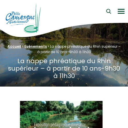
La Petite Camargue Alsacienne Réserve Naturelle au cœur d
Me
›
›
Fil d'Ariane :
Accueil
Evénements
La nappe phréatique du Rhin supérieur –
à partir de 10 ans-9h30 à 11h30
La nappe phréatique du Rhin
supérieur – à partir de 10 ans-9h30
à 11h30