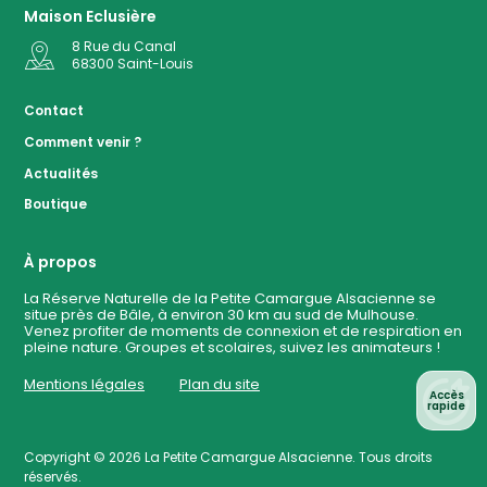
Maison Eclusière
8 Rue du Canal
68300
Saint-Louis
Accès
Contact
Comment venir ?
Plan de
Actualités
la
Réserve
Boutique
Evénemen
à ven
À propos
La Réserve Naturelle de la Petite Camargue Alsacienne se
situe près de Bâle, à environ 30 km au sud de Mulhouse.
Contact
Venez profiter de moments de connexion et de respiration en
pleine nature. Groupes et scolaires, suivez les animateurs !
Mentions légales
Plan du site
Accès
rapide
Copyright © 2026
La Petite Camargue Alsacienne
. Tous droits
réservés.