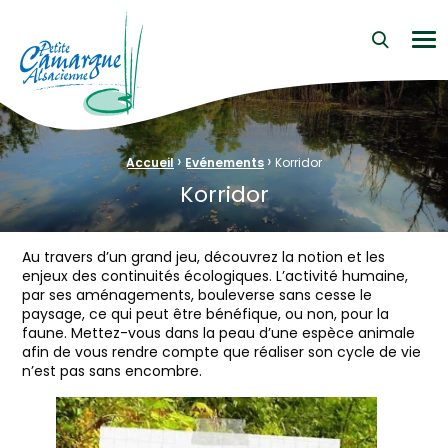
La Petite Camargue Alsacienne Réserve Naturelle au cœur d
Me
›
›
Fil d'Ariane :
Accueil
Evénements
Korridor
Korridor
Au travers d’un grand jeu, découvrez la notion et les
enjeux des continuités écologiques. L’activité humaine,
par ses aménagements, bouleverse sans cesse le
paysage, ce qui peut être bénéfique, ou non, pour la
faune. Mettez-vous dans la peau d’une espèce animale
afin de vous rendre compte que réaliser son cycle de vie
n’est pas sans encombre.