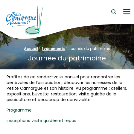
La Petite Camargue Alsacienne Réserve Naturelle au cœur d
Me
›
›
Fil d'Ariane :
Accueil
Evénements
Journée du patrimoine
Journée du patrimoine
Profitez de ce rendez-vous annuel pour rencontrer les
bénévoles de l’association, découvrir les richesses de la
Petite Camargue et son histoire. Au programme : ateliers,
expositions, buvette, restauration, visite guidée de la
pisciculture et beaucoup de convivialité.
Programme
inscriptions visite guidée et repas