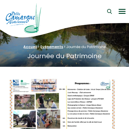
La Petite Camargue Alsacienne Réserve Naturelle au cœur d
Me
›
›
Fil d'Ariane :
Accueil
Evénements
Journée du Patrimoine
Journée du Patrimoine