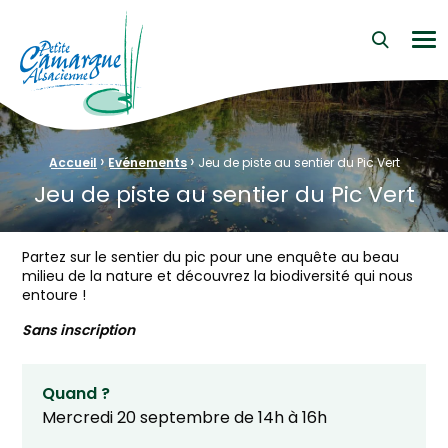
La Petite Camargue Alsacienne Réserve Naturelle au cœur d
Me
›
›
Fil d'Ariane :
Accueil
Evénements
Jeu de piste au sentier du Pic Vert
Jeu de piste au sentier du Pic Vert
Partez sur le sentier du pic pour une enquête au beau
milieu de la nature et découvrez la biodiversité qui nous
entoure !
Sans inscription
Quand ?
Mercredi 20 septembre de 14h à 16h