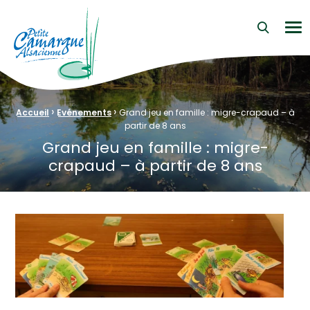
La Petite Camargue Alsacienne Réserve Naturelle au cœur d
Me
›
›
Fil d'Ariane :
Accueil
Evénements
Grand jeu en famille : migre-crapaud – à
partir de 8 ans
Grand jeu en famille : migre-
crapaud – à partir de 8 ans