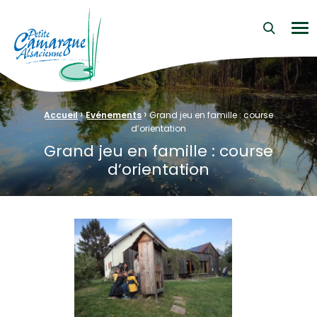
La Petite Camargue Alsacienne Réserve Naturelle au cœur d
Me
›
›
Fil d'Ariane :
Accueil
Evénements
Grand jeu en famille : course
d’orientation
Grand jeu en famille : course
d’orientation