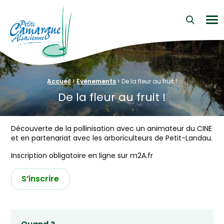
La Petite Camargue Alsacienne Réserve Naturelle au cœur d
Me
›
›
Fil d'Ariane :
Accueil
Evénements
De la fleur au fruit !
De la fleur au fruit !
Découverte de la pollinisation avec un animateur du CINE
et en partenariat avec les arboriculteurs de Petit-Landau.
Inscription obligatoire en ligne sur m2A.fr
S’inscrire