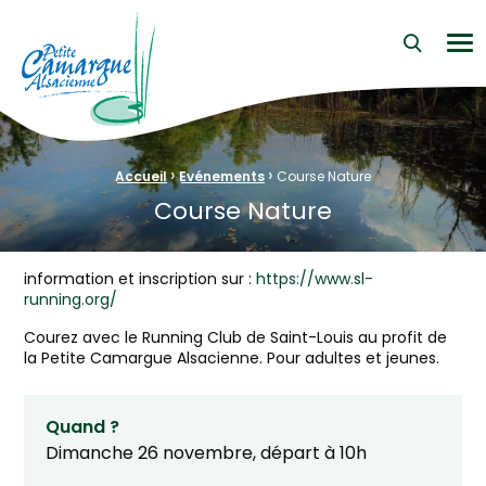
La Petite Camargue Alsacienne Réserve Naturelle au cœur d
Me
›
›
Fil d'Ariane :
Accueil
Evénements
Course Nature
Course Nature
information et inscription sur :
https://www.sl-
running.org/
Courez avec le Running Club de Saint-Louis au profit de
la Petite Camargue Alsacienne. Pour adultes et jeunes.
Quand ?
Dimanche 26 novembre, départ à 10h