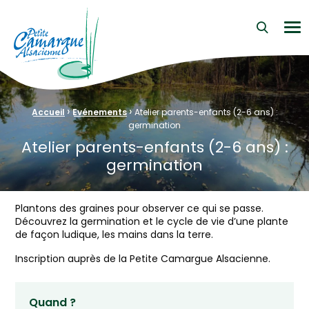
La Petite Camargue Alsacienne Réserve Naturelle au cœur d
Me
›
›
Fil d'Ariane :
Accueil
Evénements
Atelier parents-enfants (2-6 ans) :
germination
Atelier parents-enfants (2-6 ans) :
germination
Plantons des graines pour observer ce qui se passe.
Découvrez la germination et le cycle de vie d’une plante
de façon ludique, les mains dans la terre.
Inscription auprès de la Petite Camargue Alsacienne.
Quand ?