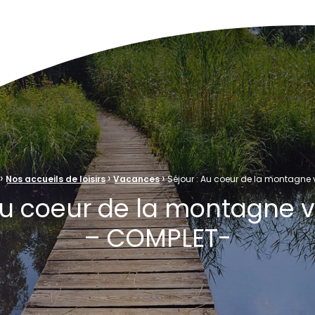
ve Naturelle au cœur de la plaine rhénane alluviale
›
›
›
Nos accueils de loisirs
Vacances
Séjour : Au coeur de la montagne
 Au coeur de la montagne 
– COMPLET-