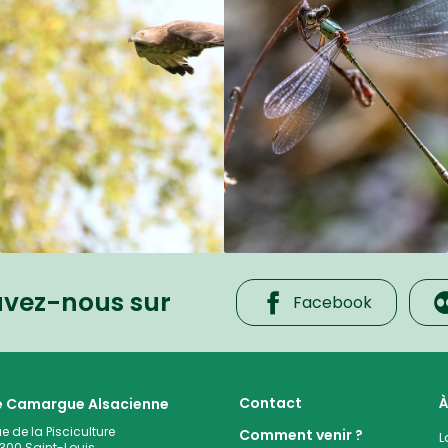
uvez-nous sur
Facebook
 cœur de la plaine rhénane alluviale
Contact
À
te Camargue Alsacienne
ue de la Pisciculture
Comment venir ?
L
300
Saint-Louis