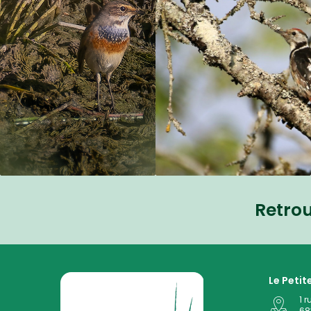
Retro
La Petite Camargue Alsacienne Réserve Naturelle au
Le Peti
1 r
68