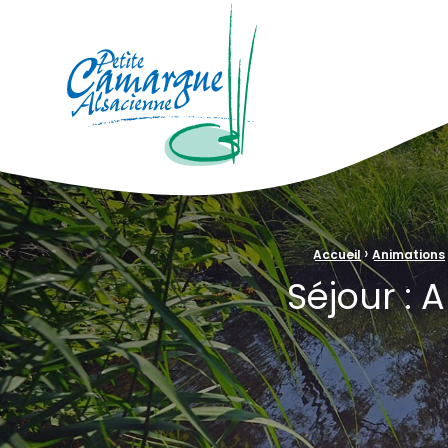
La Petite Camargue Alsacienne Réser
Fil d'Ariane :
›
Accueil
Animations
Séjour :