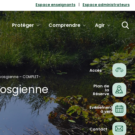
Espace enseignants
Espace administrateurs
Protéger
Comprendre
Agir
Accès
 vosgienne – COMPLET-
vosgienne
Plan de
la
Réserve
Evénements
à venir
Contact