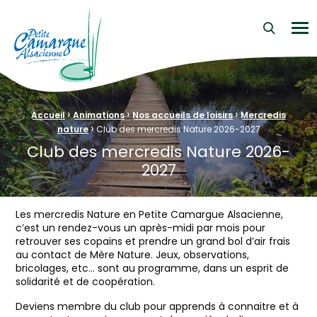
La Petite Camargue Alsacienne Réserve Naturelle au cœur d
Me
›
›
›
Fil d'Ariane :
Accueil
Animations
Nos accueils de loisirs
Mercredis
›
nature
Club des mercredis Nature 2026-2027
Club des mercredis Nature 2026-
2027
Les mercredis Nature en Petite Camargue Alsacienne,
c’est un rendez-vous un après-midi par mois pour
retrouver ses copains et prendre un grand bol d’air frais
au contact de Mère Nature. Jeux, observations,
bricolages, etc… sont au programme, dans un esprit de
solidarité et de coopération.
Deviens membre du club pour apprends à connaitre et à