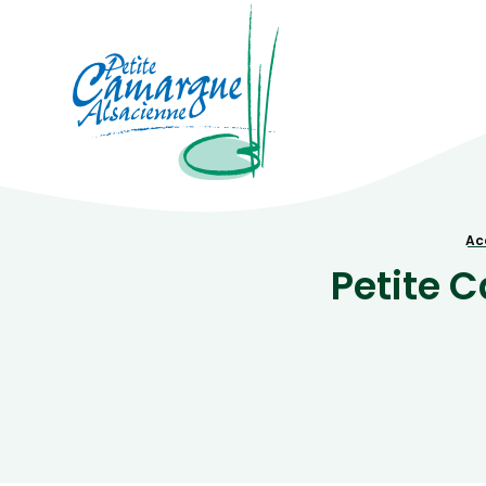
La Petite Camargue Alsacienne Réser
Fil d'Ariane :
Ac
Petite 