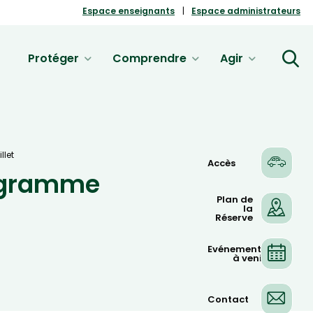
Espace enseignants
Espace administrateurs
Protéger
Comprendre
Agir
llet
Accès
rogramme
Plan de
la
Réserve
Evénements
à venir
Contact