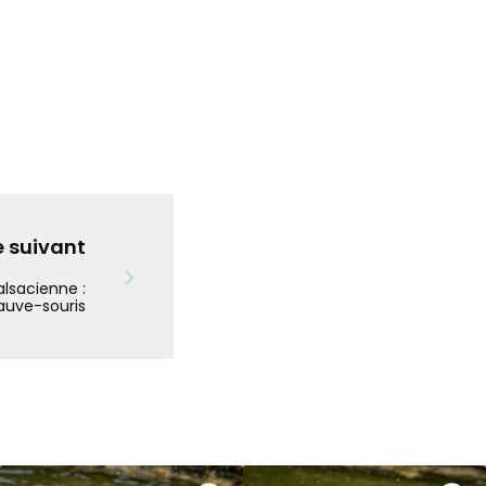
e suivant
lsacienne :
hauve-souris