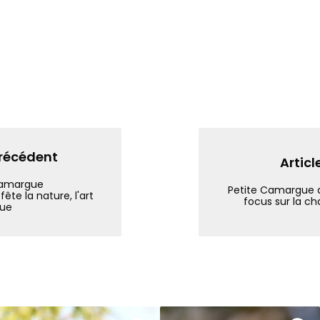
précédent
Articl
Camargue
Petite Camargue a
ête la nature, l'art
focus sur la c
que