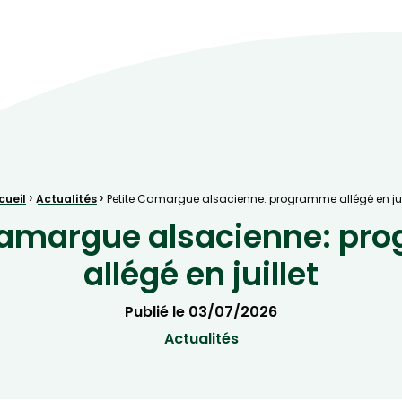
ve Naturelle au cœur de la plaine rhénane alluviale
›
›
cueil
Actualités
Petite Camargue alsacienne: programme allégé en jui
Camargue alsacienne: p
allégé en juillet
Publié le
03/07/2026
Actualités