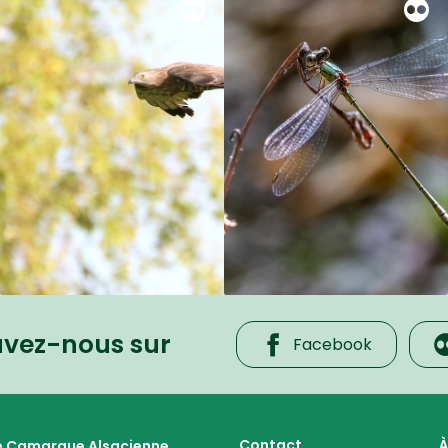
uvez-nous sur
Facebook
 cœur de la plaine rhénane alluviale
Contact
À
te Camargue Alsacienne