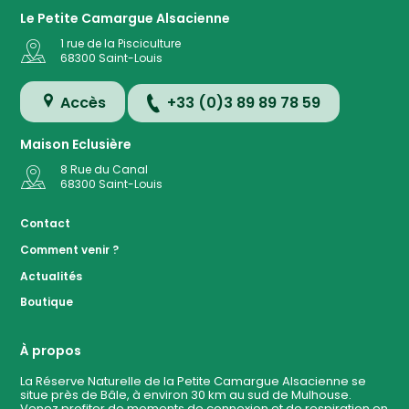
Le Petite Camargue Alsacienne
1 rue de la Pisciculture
68300
Saint-Louis
Accès
+33 (0)3 89 89 78 59
Maison Eclusière
8 Rue du Canal
68300
Saint-Louis
Accès
Contact
Comment venir ?
Plan de
Actualités
la
Réserve
Boutique
Evénemen
à ven
À propos
La Réserve Naturelle de la Petite Camargue Alsacienne se
situe près de Bâle, à environ 30 km au sud de Mulhouse.
Contact
Venez profiter de moments de connexion et de respiration en