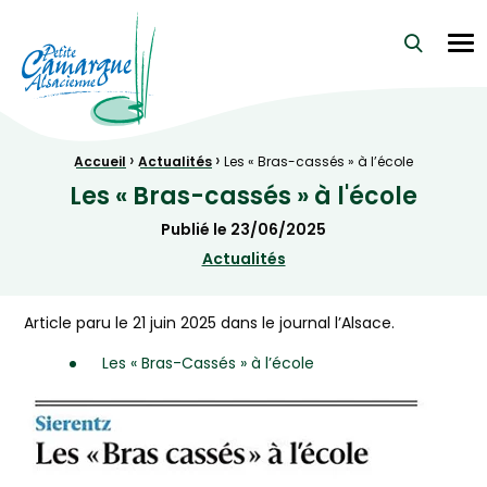
La Petite Camargue Alsacienne Réserve Naturelle au cœur d
Me
›
›
Fil d'Ariane :
Accueil
Actualités
Les « Bras-cassés » à l’école
Les « Bras-cassés » à l'école
Publié le
23/06/2025
Actualités
Article paru le 21 juin 2025 dans le journal l’Alsace.
Les « Bras-Cassés » à l’école