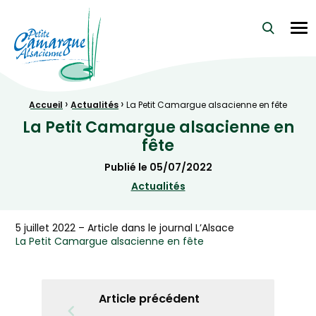
La Petite Camargue Alsacienne Réserve Naturelle au cœur d
Me
›
›
Fil d'Ariane :
Accueil
Actualités
La Petit Camargue alsacienne en fête
La Petit Camargue alsacienne en
fête
Publié le
05/07/2022
Actualités
5 juillet 2022 – Article dans le journal L’Alsace
La Petit Camargue alsacienne en fête
Article précédent