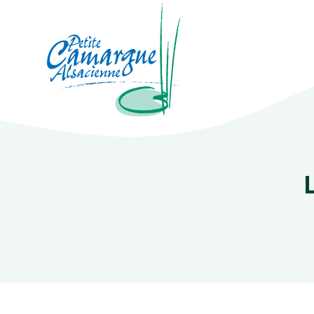
La Petite Camargue Alsacienne Réser
Fil d'Ariane :