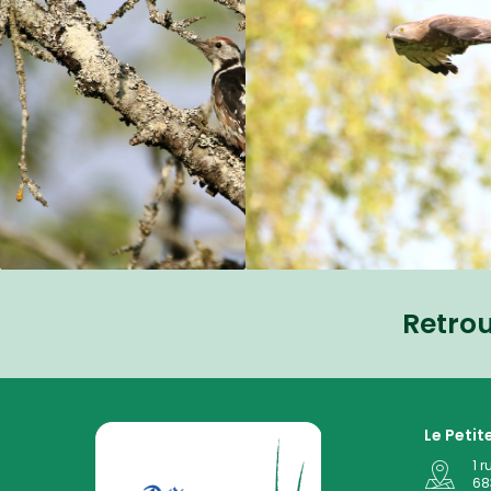
Retro
La Petite Camargue Alsacienne Réserve Naturelle au
Le Peti
1 r
68