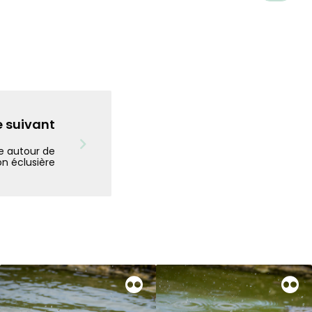
e suivant
e autour de
on éclusière