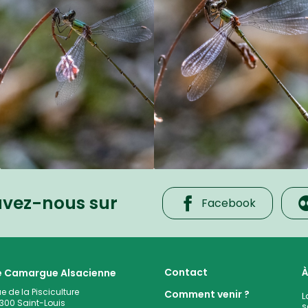
uvez-nous sur
Facebook
 cœur de la plaine rhénane alluviale
Contact
À
te Camargue Alsacienne
ue de la Pisciculture
Comment venir ?
L
300
Saint-Louis
s