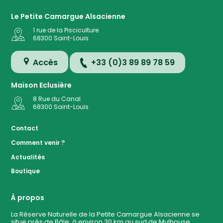
Le Petite Camargue Alsacienne
1 rue de la Pisciculture
68300
Saint-Louis
Accès
+33 (0)3 89 89 78 59
Maison Eclusière
8 Rue du Canal
68300
Saint-Louis
Accès
Contact
Comment venir ?
Plan de
Actualités
la
Réserve
Boutique
Evénemen
à ven
À propos
La Réserve Naturelle de la Petite Camargue Alsacienne se
situe près de Bâle, à environ 30 km au sud de Mulhouse.