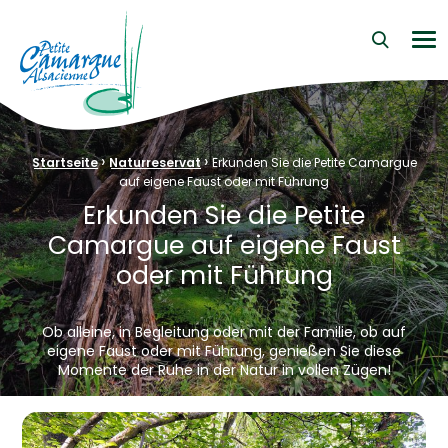
La Petite Camargue Alsacienne Réserve Naturelle au cœur d
Me
›
›
Brotkrümelnavigation:
Startseite
Naturreservat
Erkunden Sie die Petite Camargue
auf eigene Faust oder mit Führung
Erkunden Sie die Petite
Camargue auf eigene Faust
oder mit Führung
Ob alleine, in Begleitung oder mit der Familie, ob auf
eigene Faust oder mit Führung, genießen Sie diese
Momente der Ruhe in der Natur in vollen Zügen!